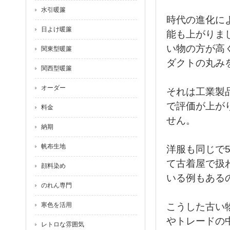
水引暖簾
時代の進化に
日よけ暖簾
能も上がりま
い物の方が高
関東型暖簾
ダクトの丸み
関西型暖簾
オーダー
それは工業製
で評価が上が
料金
せん。
納期
帆布生地
洋服も同じで
て古着屋で扱
顔料染め
いる例もある
のれん専門
寒色を活用
こうした古い
やトレードの
レトロな雰囲気