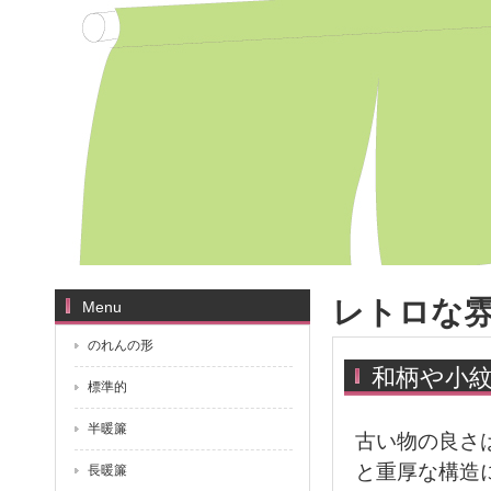
レトロな
Menu
のれんの形
和柄や小
標準的
半暖簾
古い物の良さ
と重厚な構造
長暖簾