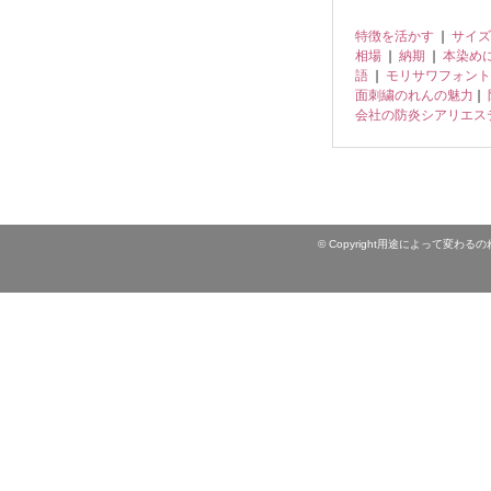
特徴を活かす
❘
サイズ
相場
❘
納期
❘
本染め
語
❘
モリサワフォント
面刺繍のれんの魅力
❘
会社の防炎シアリエス
© Copyright用途によって変わるのれ