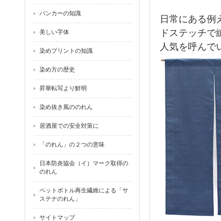
バンカーの知識
日常にある例
ドステッチで
美しい字体
人気を呼んで
染めプリントの知識
染め方の歴史
昇華転写より鮮明
染め抜き風ののれん
居酒屋での安全対策に
「のれん」の２つの意味
日本防炎協会（イ）マーク取得の
のれん
ペットボトル再生繊維による「サ
ステナのれん」
サイトマップ